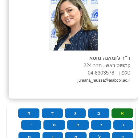
ד״ר ג'ומאנה מוסא
קמפוס ראשי, חדר 224
טלפון 04-8303578
jumana_mussa@arabcol.ac.il
א
ב
ג
ד
ה
ו
ז
ח
ט
י
כ
ל
מ
נ
ס