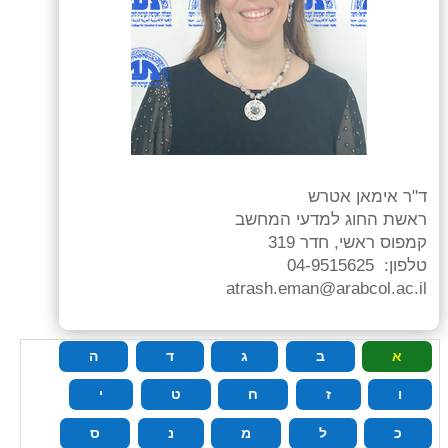
ד"ר אימאן אטרש
ראשת החוג למדעי המחשב
קמפוס ראשי, חדר 319
טלפון: 04-9515625
atrash.eman@arabcol.ac.il
א
ב
ג
ד
ה
ו
ז
ח
ט
י
כ
ל
מ
נ
ס