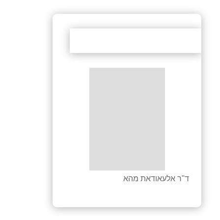
ד‭"‬ר‭ ‬אלעאודאת‭ ‬מהא‭