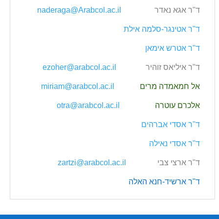
ד‭"‬ר אגא נאדר
naderaga@Arabcol.ac.il
ד‭"‬ר אטינגר‭-‬סלמה אילת
ד‭"‬ר אטרש אימאן
ד‭"‬ר‭ ‬איליאס‭ ‬זוהיר
‭
ezoher@arabcol.ac.il
‬
אל חמאמדה מרים
miriam@arabcol.ac.il
אלכרם עוטרה
otra@arabcol.ac.il
ד‭"‬ר אסדי אברהים
ד‭"‬ר אסדי נאילה
ד‭"‬ר ארצי צבי
zartzi@arabcol.ac.il
ד‭"‬ר ארשיד‭-‬חנא האלה