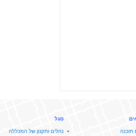
ים
סגל
תוכנה
נהלים‭ ‬ותקנון‭ ‬של‭ ‬המכללה