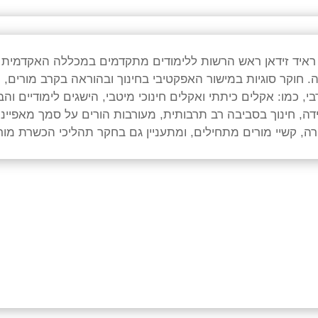
ראיד
זידאן
ראש
הרשות
ללימודים
מתקדמים
במכללה
האקדמית
ה
.
חוקר
סוגיות
במישור
האפקטיבי
בחינוך
ובהוראה
בקרב
מורים
,
ת
י
,
כמו
:
אקלים
כיתתי
ואקלים
חינוכי
מיטבי
,
הישגים
לימודיים
והב
דה
,
חינוך
בסביבה
רב
תרבותית
,
מעורבות
הורים
על
סמך
מאפייני
רה
,
קשיי
מורים
מתחילים
,
ומתעניין
גם
בחקר
תהליכי
הכשרת
מור