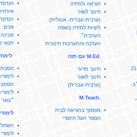
הנדסת 
הוראה ולמידה
אזרחית
חינוך לשוני
הנדסת 
(ערבית-עברית- אנגלית)
פנים
לקויות למידה בשפה
מכינה 
הערבית״
תנאי ק
הערכה והתערבות חינוכית
לימוד
.M.Ed עם תזה
ל חינוך מיוחד (21-
הסבת 
חינוך מדעי
לימודי
חינוך לשוני
ב-
הסמכה
(ערבית-עברית)
לימודי
.M.Teach
״בוגר 
מוסמך בהוראה לבית
לימודי‭ ‬חוץ‭ ‬ופיתוח‭ ‬מקצוע
הספר העל היסודי
השתלמויות‭ ‬ופ‭‬
לימודי‭ ‬תעודה