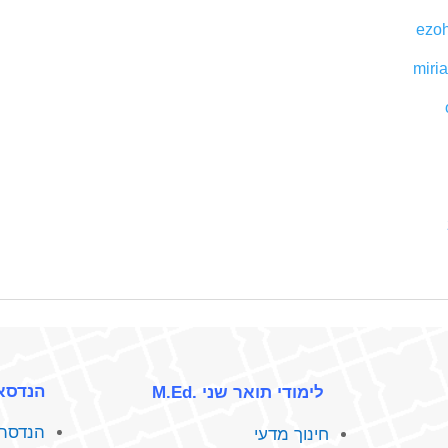
‬
ezoh
miri
הנדסא
לימודי תואר שני .M.Ed
הנדסת 
חינוך מדעי