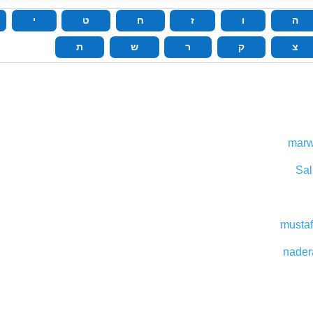
ה
ו
ז
ח
ט
י
צ
ק
ר
ש
ת
marw
Sal
mustaf
nader