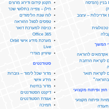
בניין (הנדסה
תקנון‭ ‬קידום‭ ‬ודירוג‭ ‬מרצים
)
חילן‭ ‬‮–‬‭ ‬צפייה‭ ‬בתלושי‭ ‬שכר
אדריכלות – עיצוב
לוח‭ ‬שנת‭ ‬הלימודים‭ ‬
טפסים‭ ‬לסגל‭ ‬ההוראה
טכנולוגית
כניסה‭ ‬למערכת‭ ‬דואר‭ ‬
בלה
Office 365
מערכת מידע אישי
Orbit
י המשך
Live
שיווייון מגדרי
אקדמאים להוראה
ם לקראת הרחבת
סטודנטים
ם לקראת תואר
מדור‭ ‬שכל‭ ‬לימוד‭ – ‬גזברות
בהוראה״
מידע‭ ‬אישי
מדור‭ ‬בחינות
י
דיקנט‭ ‬הסטודנטים
אגודת‭ ‬הסטודנטים
יתוח מקצועי
תמיכה