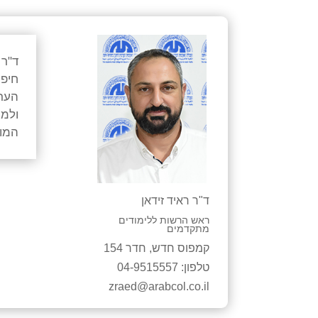
ד
"
ר
חיפ
הערב
ולמי
המו
ד
"
ר
ראיד
זידאן
ראש הרשות ללימודים
מתקדמים
קמפוס
חדש, חדר
154
טלפון: 04-9515557
zraed@arabcol.co.il