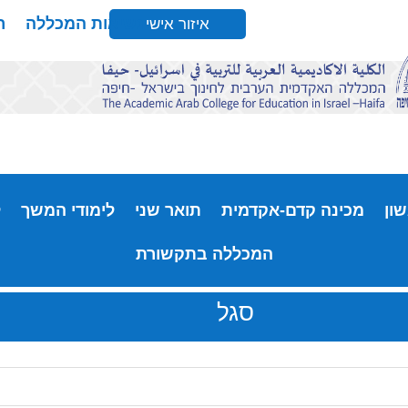
נשיאות המכללה
ר
איזור אישי
ון
מכינה קדם-אקדמית
תואר שני
לימודי המשך
ל
המכללה בתקשורת
סגל