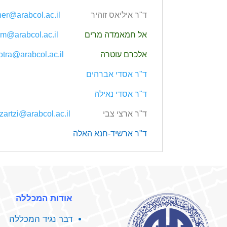
ד‭"‬ר‭ ‬איליאס‭ ‬זוהיר
‭
er@arabcol.ac.il
אל חמאמדה מרים
am@arabcol.ac.il
אלכרם עוטרה
otra@arabcol.ac.il
ד‭"‬ר אסדי אברהים
ד‭"‬ר אסדי נאילה
ד‭"‬ר ארצי צבי
zartzi@arabcol.ac.il
ד‭"‬ר ארשיד‭-‬חנא האלה
אודות המכללה
דבר נגיד המכללה