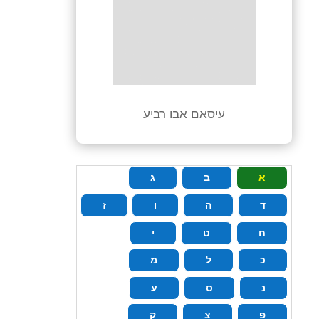
עיסאם
אבו‭ ‬רביע
א
ב
ג
ד
ה
ו
ז
ח
ט
י
כ
ל
מ
נ
ס
ע
פ
צ
ק