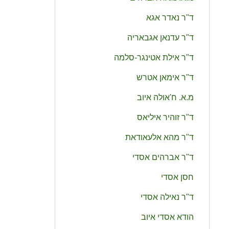
ד‭"‬ר
נאדר
אגא
ד‭"‬ר
עדנאן
אגבאריה
ד‭"‬ר
אילת
אטינגר‭-‬סלמה
ד‭"‬ר
אימאן
אטרש
מ‭.‬א‭.‬
ח‭'‬אולה
איוב
ד‭"‬ר
זוהיר
איליאס
ד‭"‬ר
מהא
אלעאודאת
ד‭"‬ר
אברהים
אסדי
חסן
אסדי
ד‭"‬ר
נאילה
אסדי
הודא
אסדי‭ ‬איוב