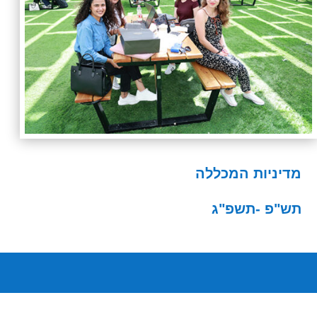
מדיניות המכללה
תש"פ -תשפ"ג